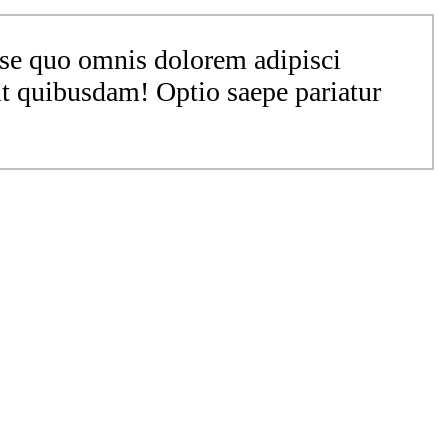
sse quo omnis dolorem adipisci
it quibusdam! Optio saepe pariatur